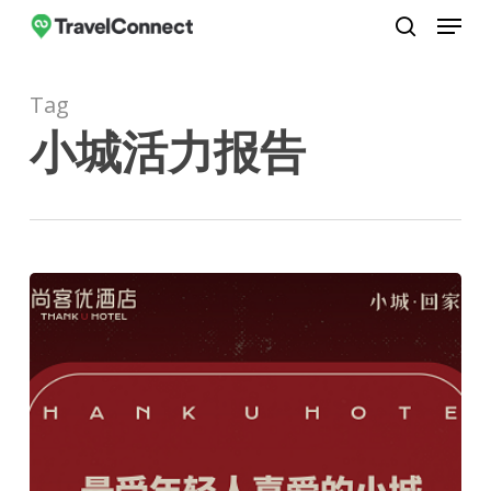
Menu
Skip
to
search
Close
main
Menu
Tag
content
小城活力报告