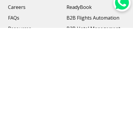
Careers
ReadyBook
FAQs
B2B Flights Automation
Resources
B2B Hotel Management
Contact Us
Payment Solution
Travel Protection
Networking & Hardware
Support
AI Travel Planner
Travel Solutions
Inbound Travel Agencies