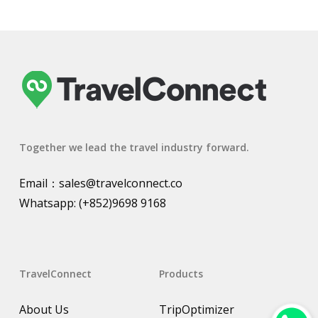
Together we lead the travel industry forward.
Email：
sales@travelconnect.co
Whatsapp:
(+852)9698 9168
TravelConnect
Products
About Us
TripOptimizer