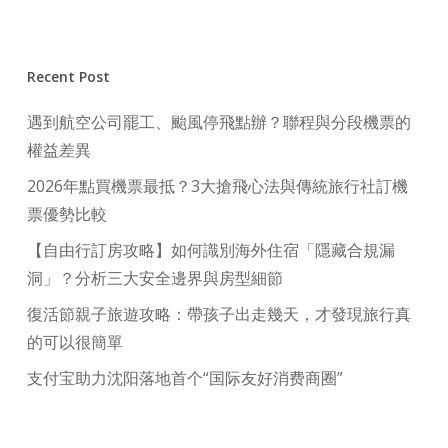
Recent Post
遇到航空公司罷工、颱風停飛點辦？聯程與分段機票的
權益差異
2026年點買機票最抵？3大搶飛心法與傳統旅行社訂機
票優勢比較
【自由行訂房攻略】如何識別海外住宿「隱藏合規漏
洞」？分析三大安全邊界與房型細節
復活節親子旅遊攻略：帶孩子出走幾天，才發現旅行真
的可以很簡單
支付宝助力沈阳落地首个“国际友好消费商圈”