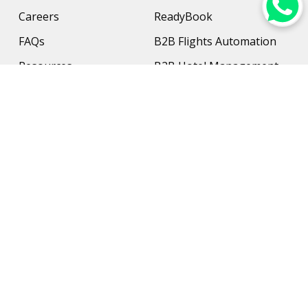
Careers
ReadyBook
FAQs
B2B Flights Automation
Resources
B2B Hotel Management
Contact Us
Payment Solution
Travel Protection
Networking & Hardware
Support
AI Travel Planner
Travel Solutions
Inbound Travel Agencies