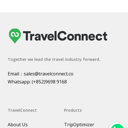
Together we lead the travel industry forward.
Email：
sales@travelconnect.co
Whatsapp:
(+852)9698 9168
TravelConnect
Products
About Us
TripOptimizer