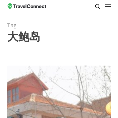
Menu
Skip
to
search
Close
main
Menu
Tag
content
大鲍岛