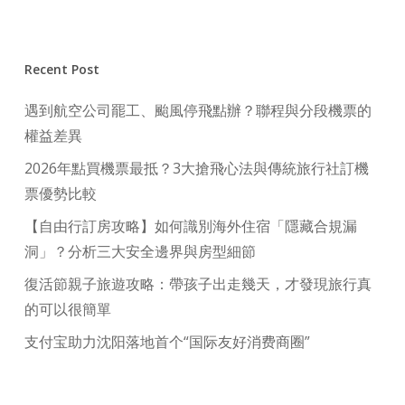
Recent Post
遇到航空公司罷工、颱風停飛點辦？聯程與分段機票的
權益差異
2026年點買機票最抵？3大搶飛心法與傳統旅行社訂機
票優勢比較
【自由行訂房攻略】如何識別海外住宿「隱藏合規漏
洞」？分析三大安全邊界與房型細節
復活節親子旅遊攻略：帶孩子出走幾天，才發現旅行真
的可以很簡單
支付宝助力沈阳落地首个“国际友好消费商圈”