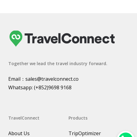
Together we lead the travel industry forward.
Email：
sales@travelconnect.co
Whatsapp:
(+852)9698 9168
TravelConnect
Products
About Us
TripOptimizer