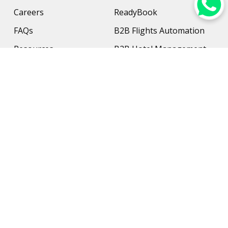
Careers
ReadyBook
FAQs
B2B Flights Automation
Resources
B2B Hotel Management
Contact Us
Payment Solution
Travel Protection
Networking & Hardware
Support
AI Travel Planner
Travel Solutions
Inbound Travel Agencies