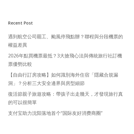
Recent Post
遇到航空公司罷工、颱風停飛點辦？聯程與分段機票的
權益差異
2026年點買機票最抵？3大搶飛心法與傳統旅行社訂機
票優勢比較
【自由行訂房攻略】如何識別海外住宿「隱藏合規漏
洞」？分析三大安全邊界與房型細節
復活節親子旅遊攻略：帶孩子出走幾天，才發現旅行真
的可以很簡單
支付宝助力沈阳落地首个“国际友好消费商圈”