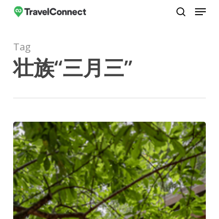
Menu
Skip
to
search
Close
main
Menu
Tag
content
壮族“三月三”