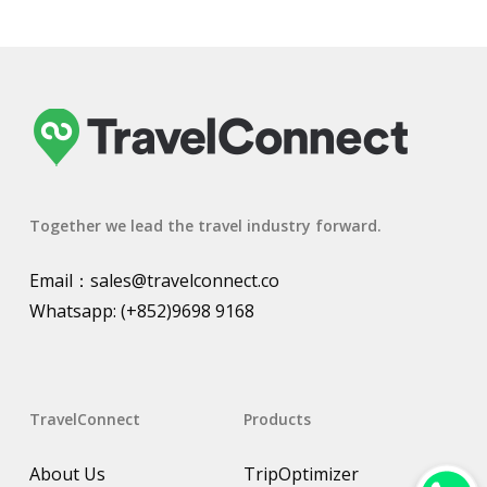
Together we lead the travel industry forward.
Email：
sales@travelconnect.co
Whatsapp:
(+852)9698 9168
TravelConnect
Products
About Us
TripOptimizer