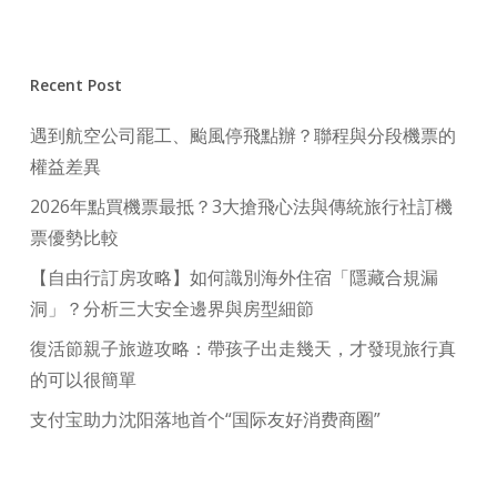
Recent Post
遇到航空公司罷工、颱風停飛點辦？聯程與分段機票的
權益差異
2026年點買機票最抵？3大搶飛心法與傳統旅行社訂機
票優勢比較
【自由行訂房攻略】如何識別海外住宿「隱藏合規漏
洞」？分析三大安全邊界與房型細節
復活節親子旅遊攻略：帶孩子出走幾天，才發現旅行真
的可以很簡單
支付宝助力沈阳落地首个“国际友好消费商圈”