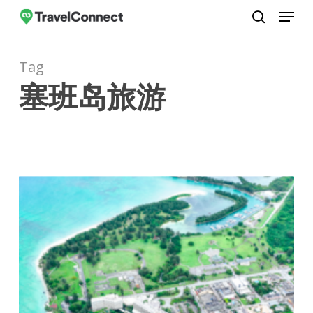
Menu
Skip
to
search
Close
main
Menu
Tag
content
塞班岛旅游