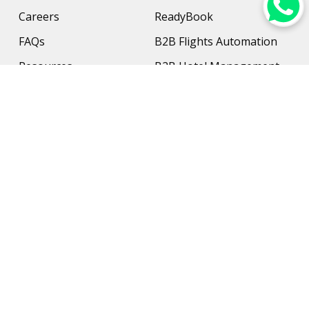
Careers
ReadyBook
FAQs
B2B Flights Automation
Resources
B2B Hotel Management
Contact Us
Payment Solution
Travel Protection
Networking & Hardware
Support
AI Travel Planner
Travel Solutions
Inbound Travel Agencies