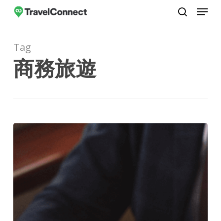
Menu
Skip
to
search
Close
main
Menu
Tag
content
商務旅遊