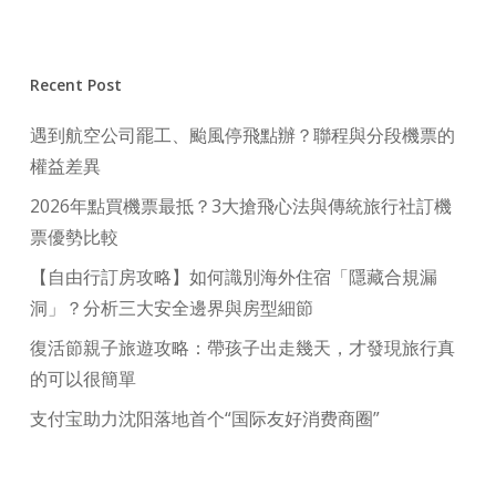
Recent Post
遇到航空公司罷工、颱風停飛點辦？聯程與分段機票的
權益差異
2026年點買機票最抵？3大搶飛心法與傳統旅行社訂機
票優勢比較
【自由行訂房攻略】如何識別海外住宿「隱藏合規漏
洞」？分析三大安全邊界與房型細節
復活節親子旅遊攻略：帶孩子出走幾天，才發現旅行真
的可以很簡單
支付宝助力沈阳落地首个“国际友好消费商圈”