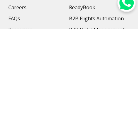
Careers
ReadyBook
FAQs
B2B Flights Automation
Resources
B2B Hotel Management
Contact Us
Payment Solution
Travel Protection
Networking & Hardware
Support
AI Travel Planner
Travel Solutions
Inbound Travel Agencies