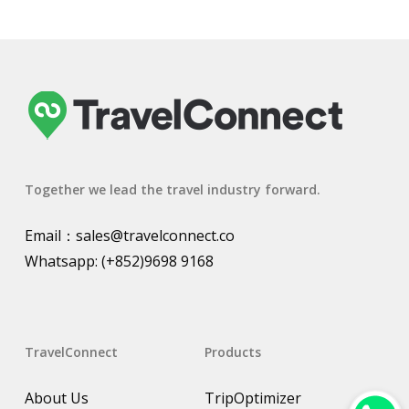
Together we lead the travel industry forward.
Email：
sales@travelconnect.co
Whatsapp:
(+852)9698 9168
TravelConnect
Products
About Us
TripOptimizer