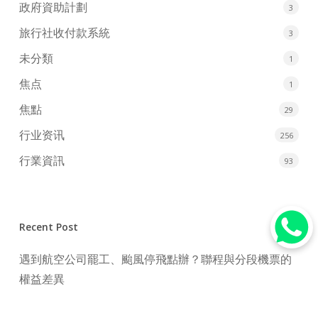
政府資助計劃
3
旅行社收付款系統
3
未分類
1
焦点
1
焦點
29
行业资讯
256
行業資訊
93
Recent Post
遇到航空公司罷工、颱風停飛點辦？聯程與分段機票的
權益差異
2026年點買機票最抵？3大搶飛心法與傳統旅行社訂機