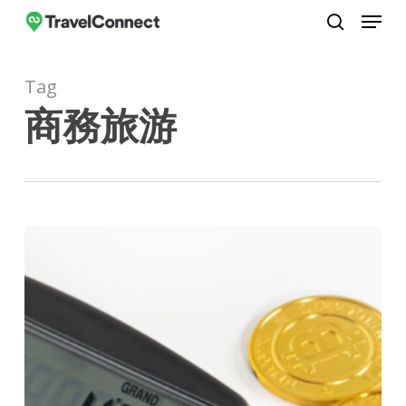
Menu
Skip
to
search
Close
main
Menu
Tag
content
商務旅游