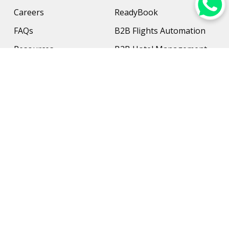
Careers
ReadyBook
FAQs
B2B Flights Automation
Resources
B2B Hotel Management
Contact Us
Payment Solution
Travel Protection
Networking & Hardware
Support
AI Travel Planner
Travel Solutions
Inbound Travel Agencies