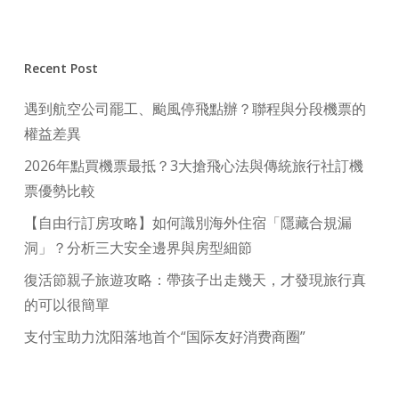
Recent Post
遇到航空公司罷工、颱風停飛點辦？聯程與分段機票的
權益差異
2026年點買機票最抵？3大搶飛心法與傳統旅行社訂機
票優勢比較
【自由行訂房攻略】如何識別海外住宿「隱藏合規漏
洞」？分析三大安全邊界與房型細節
復活節親子旅遊攻略：帶孩子出走幾天，才發現旅行真
的可以很簡單
支付宝助力沈阳落地首个“国际友好消费商圈”