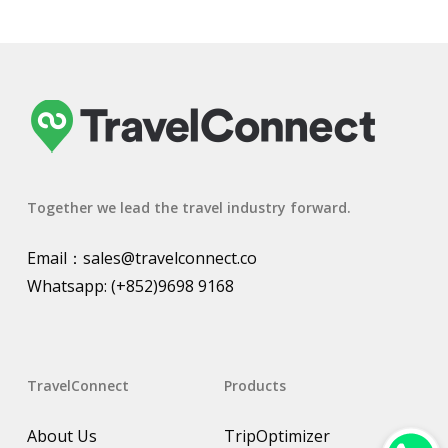
Together we lead the travel industry forward.
Email：
sales@travelconnect.co
Whatsapp:
(+852)9698 9168
TravelConnect
Products
About Us
TripOptimizer