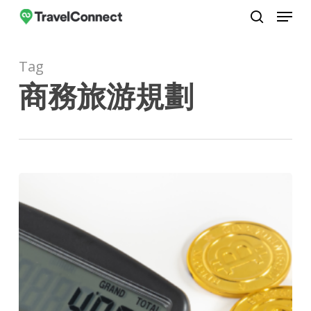
Menu
Skip
to
search
Close
main
Menu
Tag
content
商務旅游規劃