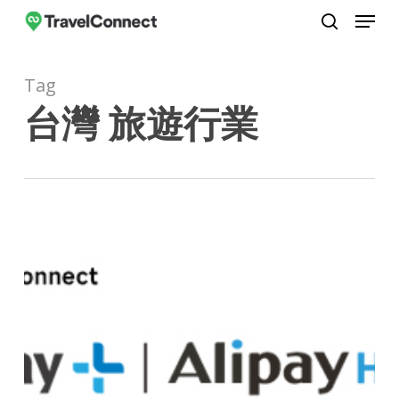
Menu
Skip
to
search
Close
main
Menu
Tag
content
台灣 旅遊行業