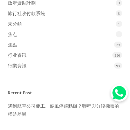
政府資助計劃
3
旅行社收付款系統
3
未分類
1
焦点
1
焦點
29
行业资讯
256
行業資訊
93
Recent Post
遇到航空公司罷工、颱風停飛點辦？聯程與分段機票的
權益差異
2026年點買機票最抵？3大搶飛心法與傳統旅行社訂機