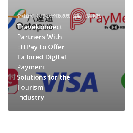
公司新聞
旅行社收付款系統
焦點
行業資訊
Travelconnect
Partners With
EftPay to Offer
Tailored Digital
Payment
Solutions for the
Tourism
Industry