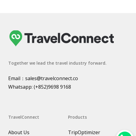
Together we lead the travel industry forward.
Email：
sales@travelconnect.co
Whatsapp:
(+852)9698 9168
TravelConnect
Products
About Us
TripOptimizer