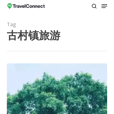
Menu
Skip
to
search
Close
main
Menu
Tag
content
古村镇旅游