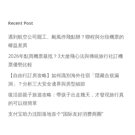
Recent Post
遇到航空公司罷工、颱風停飛點辦？聯程與分段機票的
權益差異
2026年點買機票最抵？3大搶飛心法與傳統旅行社訂機
票優勢比較
【自由行訂房攻略】如何識別海外住宿「隱藏合規漏
洞」？分析三大安全邊界與房型細節
復活節親子旅遊攻略：帶孩子出走幾天，才發現旅行真
的可以很簡單
支付宝助力沈阳落地首个“国际友好消费商圈”