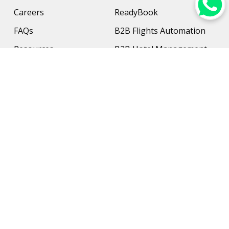
Careers
ReadyBook
FAQs
B2B Flights Automation
Resources
B2B Hotel Management
Contact Us
Payment Solution
Travel Protection
Networking & Hardware
Support
AI Travel Planner
Travel Solutions
Inbound Travel Agencies