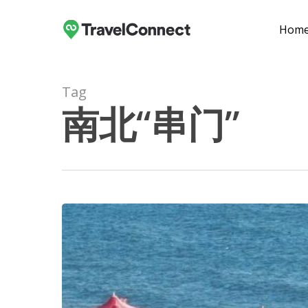
Skip
to
Hom
main
content
Tag
南北“串门”
Hit enter to search or ESC to close