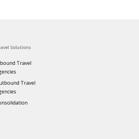
avel Solutions
nbound Travel
gencies
utbound Travel
gencies
onsolidation