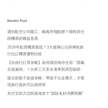
Recent Post
遇到航空公司罷工、颱風停飛點辦？聯程與分
段機票的權益差異
2026年點買機票最抵？3大搶飛心法與傳統旅
行社訂機票優勢比較
【自由行訂房攻略】如何識別海外住宿「隱藏
合規漏洞」？分析三大安全邊界與房型細節
復活節親子旅遊攻略：帶孩子出走幾天，才發
現旅行真的可以很簡單
支付宝助力沈阳落地首个“国际友好消费商圈”