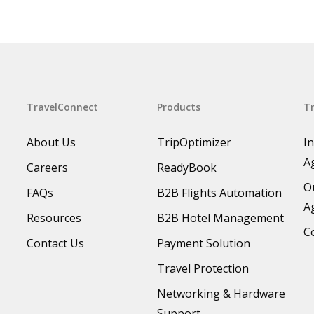
TravelConnect
Products
Tr
About Us
TripOptimizer
I
A
Careers
ReadyBook
O
FAQs
B2B Flights Automation
A
Resources
B2B Hotel Management
C
Contact Us
Payment Solution
Travel Protection
Networking & Hardware
Support