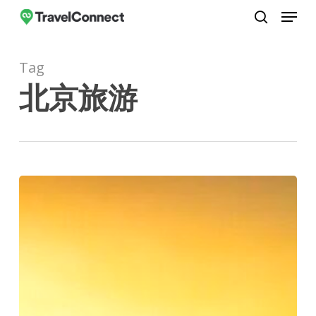
Menu
Skip
to
search
Close
main
Menu
Tag
content
北京旅游