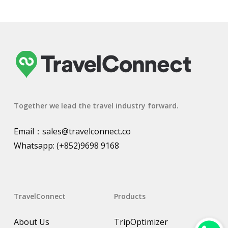
Together we lead the travel industry forward.
Email：
sales@travelconnect.co
Whatsapp:
(+852)9698 9168
TravelConnect
Products
About Us
TripOptimizer