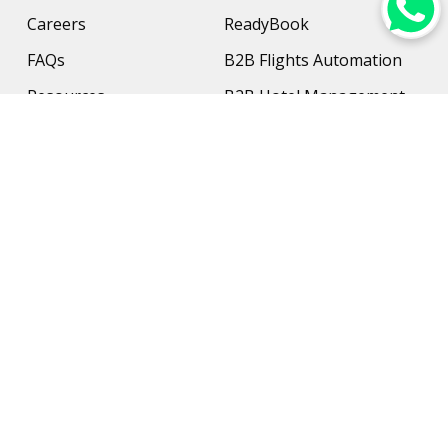
Careers
ReadyBook
FAQs
B2B Flights Automation
Resources
B2B Hotel Management
Contact Us
Payment Solution
Travel Protection
Networking & Hardware
Support
AI Travel Planner
Travel Solutions
Inbound Travel Agencies