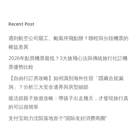
Recent Post
遇到航空公司罷工、颱風停飛點辦？聯程與分段機票的
權益差異
2026年點買機票最抵？3大搶飛心法與傳統旅行社訂機
票優勢比較
【自由行訂房攻略】如何識別海外住宿「隱藏合規漏
洞」？分析三大安全邊界與房型細節
復活節親子旅遊攻略：帶孩子出走幾天，才發現旅行真
的可以很簡單
支付宝助力沈阳落地首个“国际友好消费商圈”