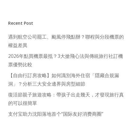
Recent Post
遇到航空公司罷工、颱風停飛點辦？聯程與分段機票的
權益差異
2026年點買機票最抵？3大搶飛心法與傳統旅行社訂機
票優勢比較
【自由行訂房攻略】如何識別海外住宿「隱藏合規漏
洞」？分析三大安全邊界與房型細節
復活節親子旅遊攻略：帶孩子出走幾天，才發現旅行真
的可以很簡單
支付宝助力沈阳落地首个“国际友好消费商圈”