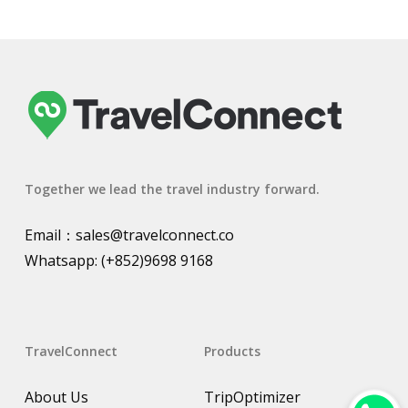
Together we lead the travel industry forward.
Email：
sales@travelconnect.co
Whatsapp:
(+852)9698 9168
TravelConnect
Products
About Us
TripOptimizer