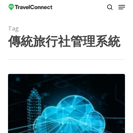
Menu
Skip
to
search
Close
main
Menu
Tag
content
傳統旅行社管理系統