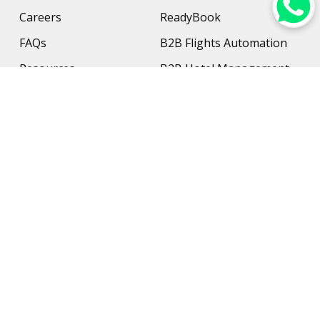
Careers
ReadyBook
FAQs
B2B Flights Automation
Resources
B2B Hotel Management
Contact Us
Payment Solution
Travel Protection
Networking & Hardware
Support
AI Travel Planner
Travel Solutions
Inbound Travel Agencies