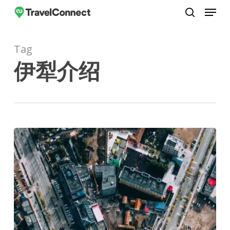
Menu
Skip
to
search
Close
main
Menu
Tag
content
伊犁介绍