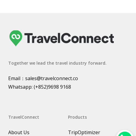
Together we lead the travel industry forward.
Email：
sales@travelconnect.co
Whatsapp:
(+852)9698 9168
TravelConnect
Products
About Us
TripOptimizer