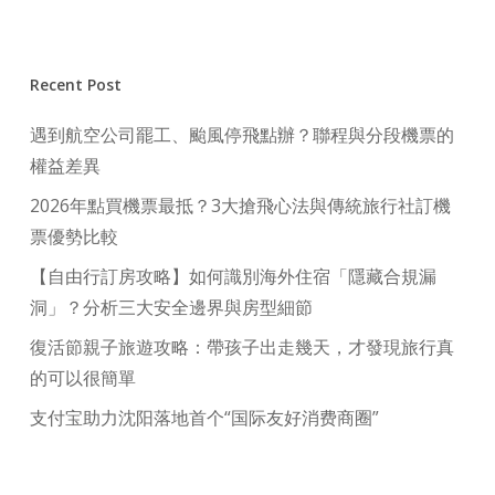
Recent Post
遇到航空公司罷工、颱風停飛點辦？聯程與分段機票的
權益差異
2026年點買機票最抵？3大搶飛心法與傳統旅行社訂機
票優勢比較
【自由行訂房攻略】如何識別海外住宿「隱藏合規漏
洞」？分析三大安全邊界與房型細節
復活節親子旅遊攻略：帶孩子出走幾天，才發現旅行真
的可以很簡單
支付宝助力沈阳落地首个“国际友好消费商圈”