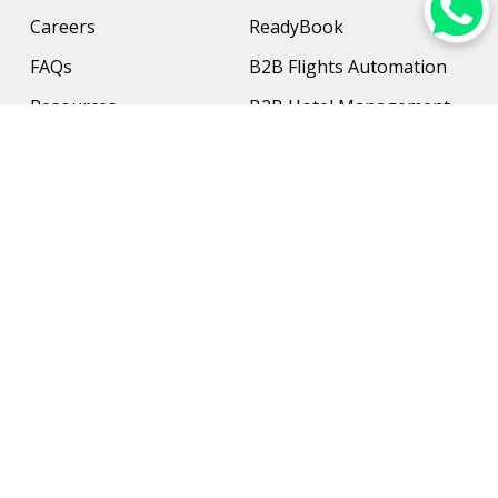
Careers
ReadyBook
FAQs
B2B Flights Automation
Resources
B2B Hotel Management
Contact Us
Payment Solution
Travel Protection
Networking & Hardware
Support
AI Travel Planner
Travel Solutions
Inbound Travel Agencies