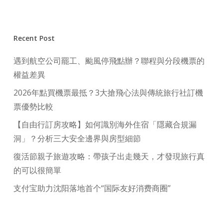
Recent Post
遇到航空公司罷工、颱風停飛點辦？聯程與分段機票的
權益差異
2026年點買機票最抵？3大搶飛心法與傳統旅行社訂機
票優勢比較
【自由行訂房攻略】如何識別海外住宿「隱藏合規漏
洞」？分析三大安全邊界與房型細節
復活節親子旅遊攻略：帶孩子出走幾天，才發現旅行真
的可以很簡單
支付宝助力沈阳落地首个“国际友好消费商圈”