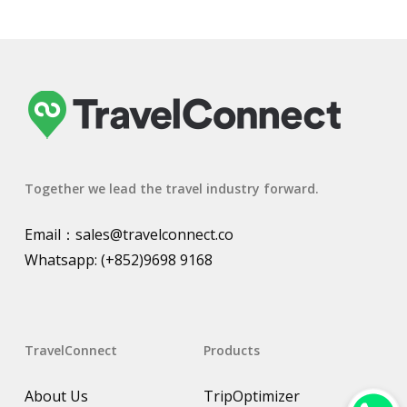
Together we lead the travel industry forward.
Email：
sales@travelconnect.co
Whatsapp:
(+852)9698 9168
TravelConnect
Products
About Us
TripOptimizer