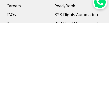
Careers
ReadyBook
FAQs
B2B Flights Automation
Resources
B2B Hotel Management
Contact Us
Payment Solution
Travel Protection
Networking & Hardware
Support
AI Travel Planner
Travel Solutions
Inbound Travel Agencies