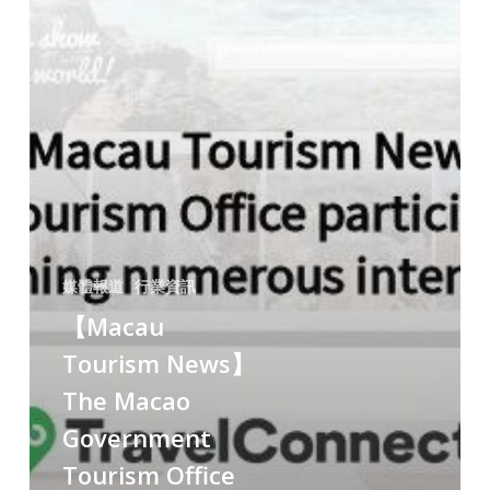
媒體報道
行業資訊
【Macau
Tourism News】
The Macao
Government
Tourism Office