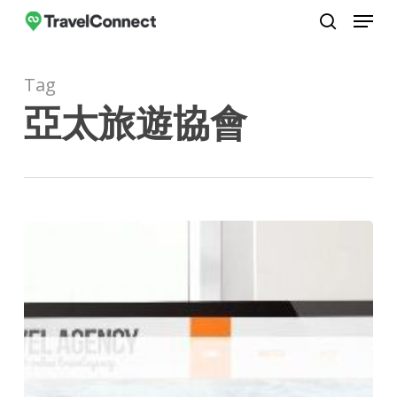
Menu
Skip
to
search
Close
main
Menu
Tag
content
亞太旅遊協會