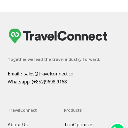
Together we lead the travel industry forward.
Email：
sales@travelconnect.co
Whatsapp:
(+852)9698 9168
TravelConnect
Products
About Us
TripOptimizer