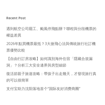
Recent Post
遇到航空公司罷工、颱風停飛點辦？聯程與分段機票的
權益差異
2026年點買機票最抵？3大搶飛心法與傳統旅行社訂機
票優勢比較
【自由行訂房攻略】如何識別海外住宿「隱藏合規漏
洞」？分析三大安全邊界與房型細節
復活節親子旅遊攻略：帶孩子出走幾天，才發現旅行真
的可以很簡單
支付宝助力沈阳落地首个“国际友好消费商圈”