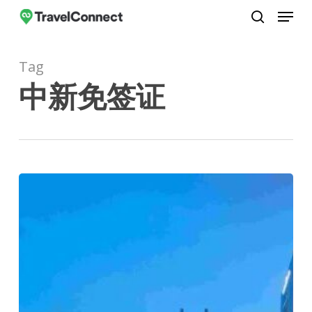
Menu
Skip
to
search
Close
main
Menu
Tag
content
中新免签证