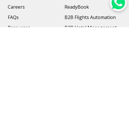
Careers
ReadyBook
FAQs
B2B Flights Automation
Resources
B2B Hotel Management
Contact Us
Payment Solution
Travel Protection
Networking & Hardware
Support
AI Travel Planner
Travel Solutions
Inbound Travel Agencies