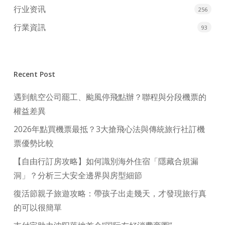
行业资讯
256
行業資訊
93
Recent Post
遇到航空公司罷工、颱風停飛點辦？聯程與分段機票的
權益差異
2026年點買機票最抵？3大搶飛心法與傳統旅行社訂機
票優勢比較
【自由行訂房攻略】如何識別海外住宿「隱藏合規漏
洞」？分析三大安全邊界與房型細節
復活節親子旅遊攻略：帶孩子出走幾天，才發現旅行真
的可以很簡單