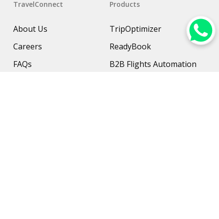
TravelConnect
Products
About Us
TripOptimizer
Careers
ReadyBook
FAQs
B2B Flights Automation
Resources
B2B Hotel Management
Contact Us
Payment Solution
Travel Protection
Networking & Hardware
Support
AI Travel Planner
Travel Solutions