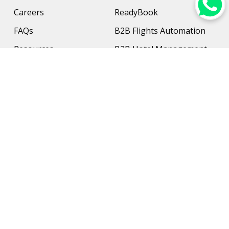
Careers
ReadyBook
FAQs
B2B Flights Automation
Resources
B2B Hotel Management
Contact Us
Payment Solution
Travel Protection
Networking & Hardware
Support
AI Travel Planner
Travel Solutions
Inbound Travel Agencies