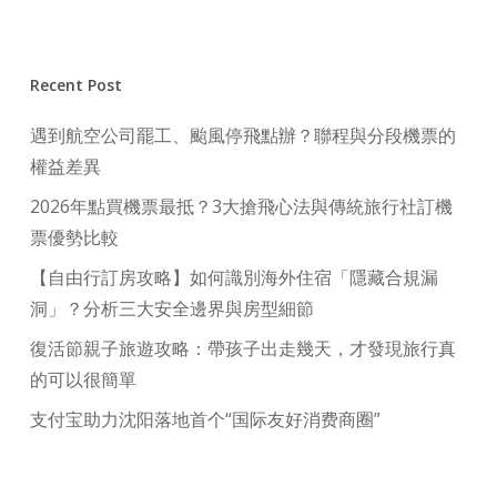
Recent Post
遇到航空公司罷工、颱風停飛點辦？聯程與分段機票的
權益差異
2026年點買機票最抵？3大搶飛心法與傳統旅行社訂機
票優勢比較
【自由行訂房攻略】如何識別海外住宿「隱藏合規漏
洞」？分析三大安全邊界與房型細節
復活節親子旅遊攻略：帶孩子出走幾天，才發現旅行真
的可以很簡單
支付宝助力沈阳落地首个“国际友好消费商圈”