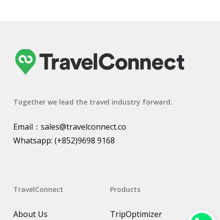
Together we lead the travel industry forward.
Email：
sales@travelconnect.co
Whatsapp:
(+852)9698 9168
TravelConnect
Products
About Us
TripOptimizer