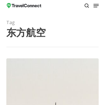
Menu
Skip
to
search
Close
main
Menu
Tag
content
东方航空