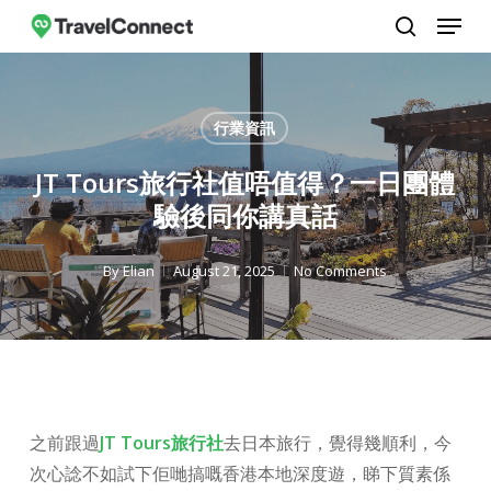
Menu
Skip
to
search
Close
main
Menu
content
行業資訊
JT Tours旅行社值唔值得？一日團體
驗後同你講真話
By
Elian
August 21, 2025
No Comments
之前跟過
JT Tours旅行社
去日本旅行，覺得幾順利，今
次心諗不如試下佢哋搞嘅香港本地深度遊，睇下質素係