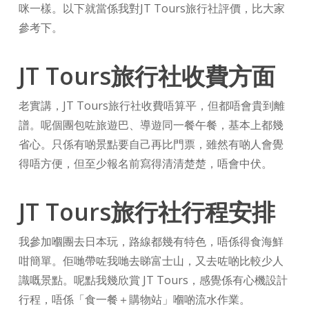
咪一樣。以下就當係我對JT Tours旅行社評價，比大家
參考下。
JT Tours旅行社收費方面
老實講，JT Tours旅行社收費唔算平，但都唔會貴到離
譜。呢個團包咗旅遊巴、導遊同一餐午餐，基本上都幾
省心。只係有啲景點要自己再比門票，雖然有啲人會覺
得唔方便，但至少報名前寫得清清楚楚，唔會中伏。
JT Tours旅行社行程安排
我參加嗰團去日本玩，路線都幾有特色，唔係得食海鮮
咁簡單。佢哋帶咗我哋去睇富士山，又去咗啲比較少人
識嘅景點。呢點我幾欣賞 JT Tours，感覺係有心機設計
行程，唔係「食一餐＋購物站」嗰啲流水作業。