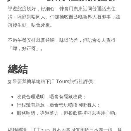
導遊態度幾好，好細心，仲會用廣東話同普通話夾住
講，照顧到唔同人。仲加插咗自己喺新界大嘅趣事，聽
落幾生動，唔會死板。
不過午餐安排就普通啲，味道唔差，但唔會令人覺得
「嘩，好正呀」。
總結
如果要我簡單總結下JT Tours旅行社評價：
收費合理透明，唔會有隱藏收費；
行程幾有新意，適合想玩啲唔同嘢嘅人；
服務唔錯，導遊落力，但餐飲選擇可以再用心啲。
總括嚟講，JT Tours 嘅本地團同佢哋嘅日本團一樣，算