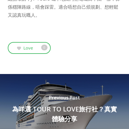
係穩陣路線，唔會踩雷。適合唔想自己煩規劃、想輕鬆
又認真玩嘅人。
Love
0
Previous Post
為咩選 TOUR TO LOVE旅行社？真實
體驗分享