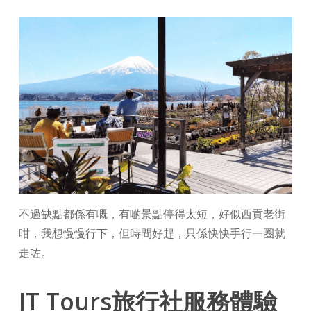
不過缺點都係有嘅，有啲景點停得太短，好似西貢老街
咁，我想慢慢行下，但時間好趕，只係快快手行一圈就
走咗。
JT Tours旅行社服務體驗