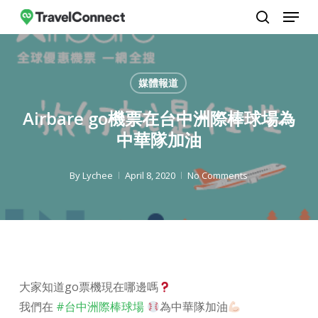
Menu
Skip
to
search
Close
main
Menu
content
媒體報道
Airbare go機票在台中洲際棒球場為
中華隊加油
By
Lychee
April 8, 2020
No Comments
大家知道go票機現在哪邊嗎
我們在
#台中洲際棒球場
為中華隊加油