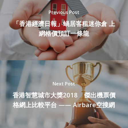
Previous Post
「香港經濟日報」蝸居客租迷你倉 上
網格價預訂一條龍
Next Post
香港智慧城市大獎2018 傑出機票價
格網上比較平台 —— Airbare空搜網