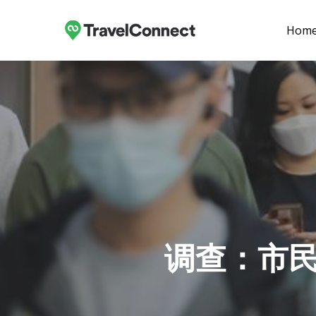
Skip
to
Hom
main
content
调查：市民