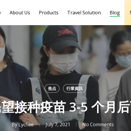
e
About Us
Products
Travel Solution
Blog
焦点
行業資訊
望接种疫苗 3-5 个月
By
Lychee
July 7, 2021
No Comments