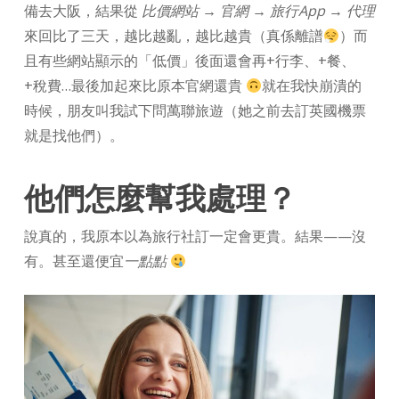
備去大阪，結果從
比價網站 → 官網 → 旅行App → 代理
來回比了三天，越比越亂，越比越貴（真係離譜
）而
且有些網站顯示的「低價」後面還會再+行李、+餐、
+稅費…最後加起來比原本官網還貴
就在我快崩潰的
時候，朋友叫我試下問萬聯旅遊（她之前去訂英國機票
就是找他們）。
他們怎麼幫我處理？
說真的，我原本以為旅行社訂一定會更貴。結果——沒
有。甚至還便宜
一點點