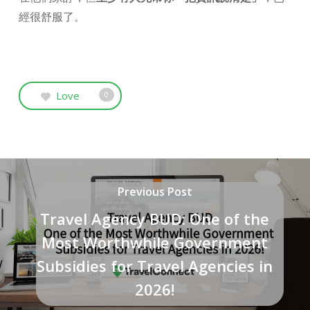
經很舒服了。
Love
0
Previous Post
Travel Agency BUD: One of the
Most Worthwhile Government
Subsidies for Travel Agencies in
2026!