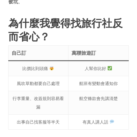
被坑
。
為什麼我覺得找旅行社反
而省心？
自己訂
萬聯旅遊訂
比價比到頭痛
人幫你比好
風吹草動都要自己處理
航班有變動會通知你
行李重量、改簽規則容易看
航空條款會先講清楚
漏
出事自己找客服等半天
有真人講人話