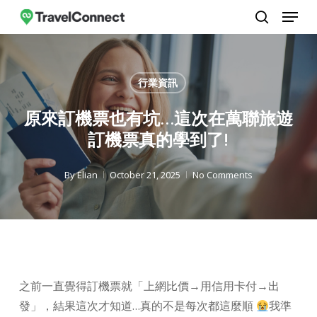
Menu
Skip
to
search
Close
main
Menu
content
行業資訊
原來訂機票也有坑…這次在萬聯旅遊
訂機票真的學到了!
By
Elian
October 21, 2025
No Comments
之前一直覺得訂機票就「上網比價→用信用卡付→出
發」，結果這次才知道…真的不是每次都這麼順
我準