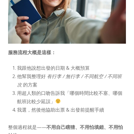
服務流程大概是這樣：
我跟他說想出發的日期 & 大概預算
他幫我整理好
有行李 / 無行李 / 不同航空 / 不同班
次
的方案
用超人類的口吻告訴我「哪個時間比較不塞、哪個
航班比較少延誤」
我選，然後他協助出票 & 出發前提醒手續
整個過程就是——
不用自己瞎猜、不用怕填錯、不用怕