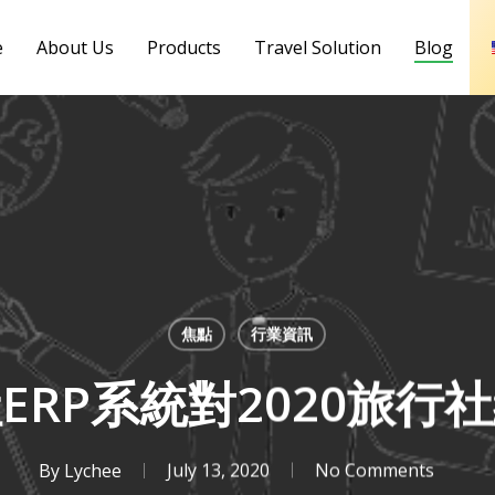
e
About Us
Products
Travel Solution
Blog
焦點
行業資訊
ERP系統對2020旅行
By
Lychee
July 13, 2020
No Comments