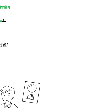
的簡介
理
）
好處?