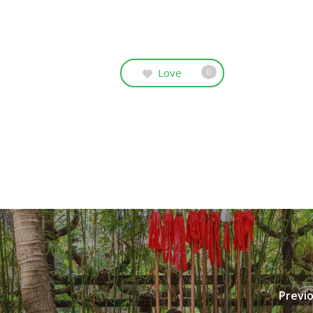
Love
0
Previ