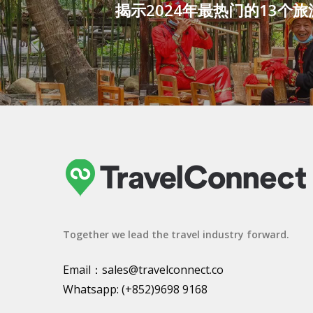
揭示2024年最热门的13个
Together we lead the travel industry forward.
Email：
sales@travelconnect.co
Whatsapp:
(+852)9698 9168