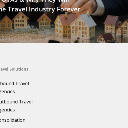
e Travel Industry Forever
avel Solutions
nbound Travel
gencies
utbound Travel
gencies
onsolidation