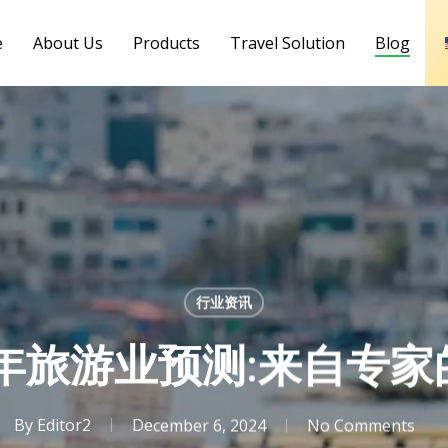
e
About Us
Products
Travel Solution
Blog
行业资讯
4年旅游业预测:来自专
By
Editor2
December 6, 2024
No Comments