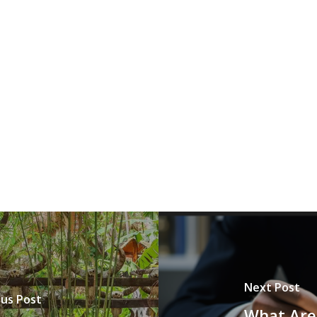
Next Post
ous Post
What Are