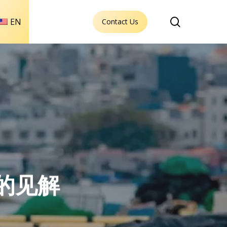
search
EN
Contact Us
家的见解