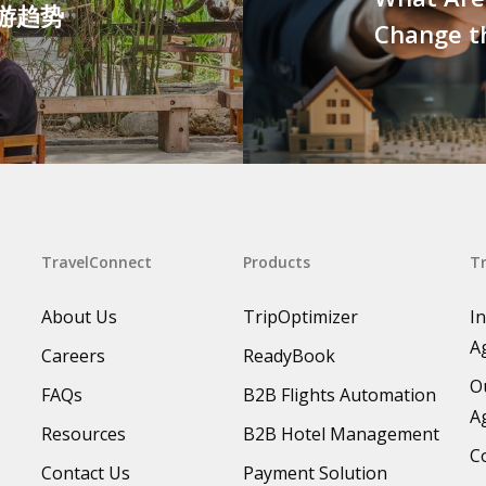
旅游趋势
Change th
TravelConnect
Products
Tr
About Us
TripOptimizer
I
A
Careers
ReadyBook
O
FAQs
B2B Flights Automation
A
Resources
B2B Hotel Management
C
Contact Us
Payment Solution