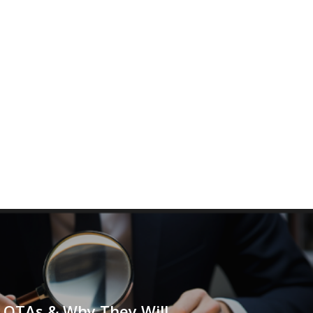
 OTAs & Why They Will