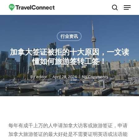
Menu
Skip
to
search
Close
main
Menu
content
行业资讯
加拿大签证被拒的十大原因，一文读
懂如何旅游签转工签！
By
editor
April 28, 2024
No Comments
每年有成千上万的人申请加拿大访客或旅游签证，申请
加拿大旅游签证的最大好处是不需要证明英语或法语能