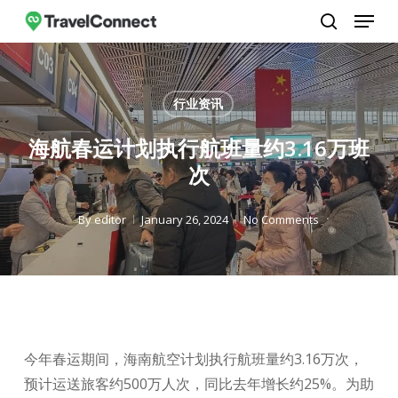
Menu
Skip
to
search
Close
main
Menu
content
行业资讯
海航春运计划执行航班量约3.16万班
次
By
editor
January 26, 2024
No Comments
今年春运期间，海南航空计划执行航班量约3.16万次，
预计运送旅客约500万人次，同比去年增长约25%。为助