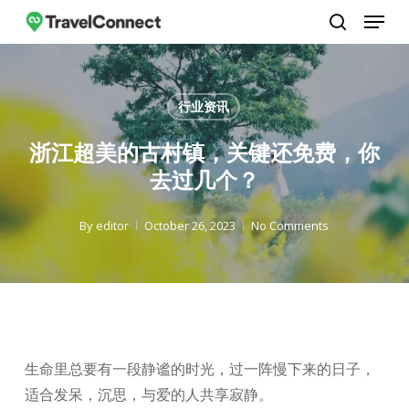
Menu
Skip
to
search
Close
main
Menu
content
行业资讯
浙江超美的古村镇，关键还免费，你
去过几个？
By
editor
October 26, 2023
No Comments
生命里总要有一段静谧的时光，过一阵慢下来的日子，
适合发呆，沉思，与爱的人共享寂静。