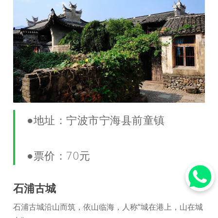
●地址：宁波市宁海县前童镇
●票价：70元
石浦古城
石浦古城沿山而筑，依山临海，人称“城在港上，山在城