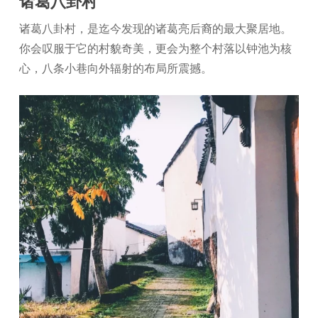
诸葛八卦村
诸葛八卦村，是迄今发现的诸葛亮后裔的最大聚居地。
你会叹服于它的村貌奇美，更会为整个村落以钟池为核
心，八条小巷向外辐射的布局所震撼。