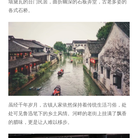
墙黛瓦的台门民居，曲折幽深的石板弄堂，古老多姿的
各式石桥。
虽经千年岁月，古镇人家依然保持着传统生活习俗，处
处可见鲁迅笔下的乡土风情。河畔的老街上挂满了飘香
的腊味，更是让人难以移步。