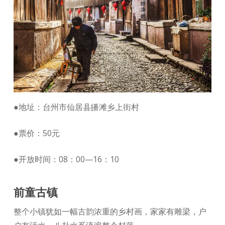
●地址：台州市仙居县皤滩乡上街村
●票价：50元
●开放时间：08：00—16：10
前童古镇
整个小镇犹如一幅古韵浓重的乡村画，家家有雕梁，户