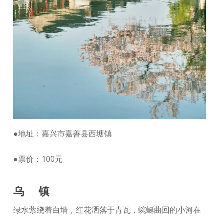
●地址：嘉兴市嘉善县西塘镇
●票价：100元
乌 镇
绿水萦绕着白墙，红花洒落于青瓦，蜿蜒曲回的小河在