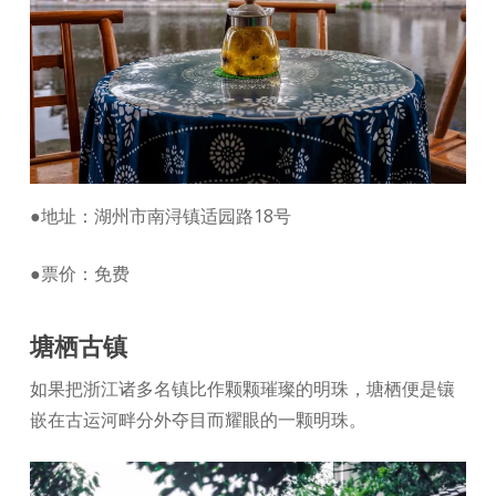
●地址：湖州市南浔镇适园路18号
●票价：免费
塘栖古镇
如果把浙江诸多名镇比作颗颗璀璨的明珠，塘栖便是镶
嵌在古运河畔分外夺目而耀眼的一颗明珠。