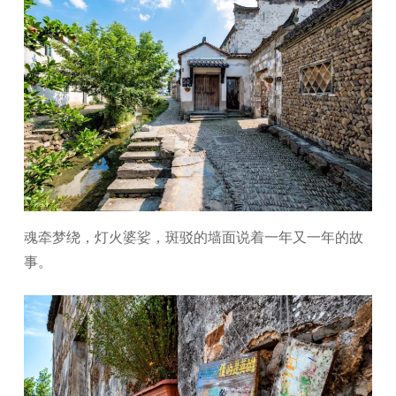
魂牵梦绕，灯火婆娑，斑驳的墙面说着一年又一年的故
事。