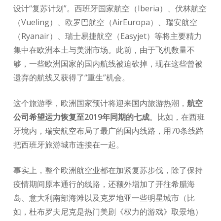
设计“复苏计划”。西班牙国家航空（Iberia）、伏林航空
（Vueling）、欧罗巴航空（AirEuropa）、瑞安航空
（Ryanair）、瑞士易捷航空（Easyjet）等将主要精力
集中在欧洲本土与美洲市场。此前，由于飞机数量不
够，一些欧洲国家的国内航线被迫砍掉，现在这些曾被
遗弃的航线又获得了“重生”机会。
这个旅游季，欧洲国家预计将迎来国内旅游热潮，
航空
公司希望运力恢复至2019年同期的七成
。比如，在西班
牙境内，瑞安航空布局了最广的国内线路，用70条线路
把西班牙旅游城市连接在一起。
事实上，整个欧洲航空业都在加紧复苏步伐，除了保持
疫情期间原本通行的线路，还额外增加了开往希腊海
岛、意大利南部海滩以及克罗地亚一些明星城市（比
如，杜布罗夫尼克是热门美剧《权力的游戏》取景地）