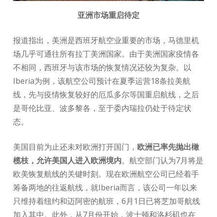
亚洲市场重启待定
报道指出，美洲是西班牙航空业重要的市场，马德里机
场几乎可通往所有拉丁美洲国家。由于美洲国家疫情各
不相同，西班牙与该市场的恢复情况还较为复杂。以
Iberia为例，该航空公司预计在夏季运营18条拉美航
线，先与疫情恢复较好的厄瓜多尔等国重启航线，之后
是哥伦比亚、波多黎各，至于委内瑞拉仍处于待定状
态。
美国目前为止还未对欧洲打开国门，
欧洲已率先抛出橄
榄枝，允许美国人进入欧洲境内
。航空部门认为7月将是
欧美恢复航线的关键时刻。现在欧洲航空公司已经着手
筹备两地的往返航线，就Iberia而言，该公司一年以来
只维持着纽约和迈阿密的航班，6月1日已将芝加哥航线
加入其中。此外，从7月份开始，波士顿和洛杉矶也在