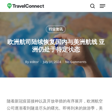
Menu
Skip
to
search
Close
main
Menu
content
行业资讯
欧洲航司陆续恢复国内与美洲航线 亚
洲仍处于待定状态
By
editor
July 31, 2024
No Comments
随着新冠疫苗接种以及开放举措的有序展开，欧洲航空
公司逐渐看到隧道尽头的曙光。即将到来的旅游季，美