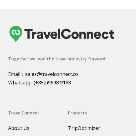
Together we lead the travel industry forward.
Email：
sales@travelconnect.co
Whatsapp:
(+852)9698 9168
TravelConnect
Products
About Us
TripOptimizer