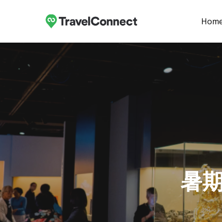
Skip
to
Hom
main
content
暑