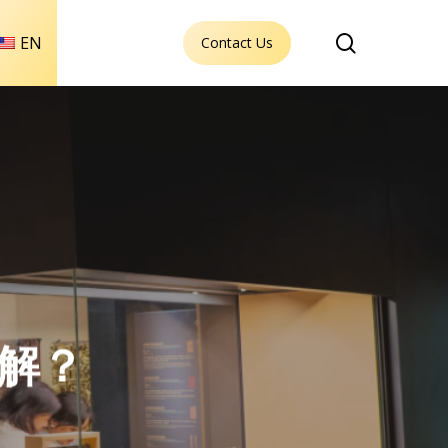
search
EN
Contact Us
解？