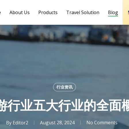
e
About Us
Products
Travel Solution
Blog
行业资讯
游行业五大行业的全面
By
Editor2
August 28, 2024
No Comments