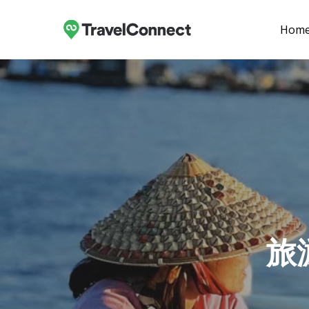
Skip
to
Hom
main
content
旅