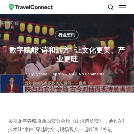
Menu
Skip
to
search
Close
main
Menu
content
行业资讯
数字赋能“诗和远方” 让文化更美、产
业更旺
By
Lychee
April 6, 2024
No Comments
央视龙年春晚陕西西安分会场《山河诗长安》，通过AR
技术让“李白”穿越时空与现场观众一起吟诵《将进