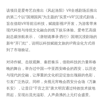
该项目是爱奇艺自推出《风起洛阳》VR全感剧场后推出
的第二个以“国潮国风”为主题的“实景+VR”沉浸式剧场，
旨在借助VR等前沿科技，赋能影视IP开发，为游客带来
现代科技与传统文化融合的线下娱乐体验。爱奇艺高级
副总裁张航表示，《唐朝诡事录·西行》国潮沉浸剧场的
新年“开门红”，说明以科技赋能文旅的IP商业化方式得
到了市场验证。
对诗作赋、击鼓观舞、秦腔奏乐，借助科技的力量和春
晚的舞台，举办过中国—中亚西安峰会的西安，以历史
与现代的交融，让厚重的文化积淀绽放出瑰丽的色彩，
引发广泛热议。同样，央视元宵晚会西安分会场《万象
长安》，让昔日“千宫之宫”唐大明宫通过特效技术拔地
而起，呈现出流光溢彩、人声鼎沸的上元灯会盛景。