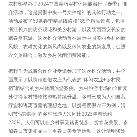
农村部举办了2024中国美丽乡村休闲旅游行（春季）推
介活动，这是贯彻中央一号文件精神的具体行动之一。
活动发布了60条春季精品线路和185个精品景点，包括
浙江长兴的访茶观花和美乡村游，以及陕西西安长安的
踏春赏花游。这次推介活动旨在展示中国美丽乡村的新
风貌、农耕文化的新风尚以及休闲农业的新发展，促进
农文旅融合，激发乡村休闲消费潜能 。
携程作为战略合作企业受邀参加了这次推介活动，并全
面展示了以携程度假农庄为代表的“休闲农业+乡村民
宿”相结合的乡村休闲旅游案例。乡村旅游市场的全面复
苏使得乡村错峰旅游热持续升温。乡村已成为人们自我
疗愈和逃离喧嚣的理想之地。以携程度假农庄为例，清
明节假期期间的乡村旅游人次同比2023年增长约
230%。人们可以在乡村享受踏青徒步、赏春花美景、参
加春日市集和品尝时令春日美食等活动，这让清明短途