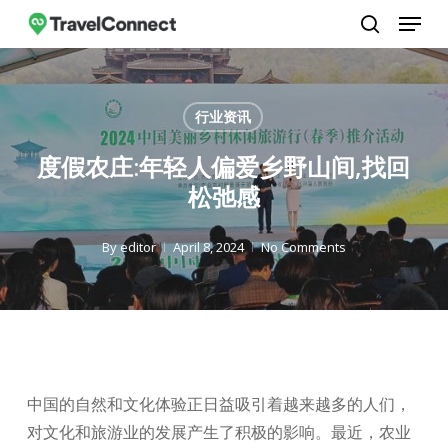
Menu
Skip
to
search
Close
main
Menu
content
行业资讯
度假农庄:年轻人偏爱乡野山间,找回
松弛感
By
editor
April 8, 2024
No Comments
中国的自然和文化体验正日益吸引着越来越多的人们，
对文化和旅游业的发展产生了积极的影响。最近，农业