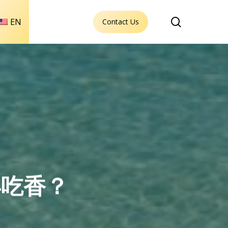
search
EN
Contact Us
再吃香？