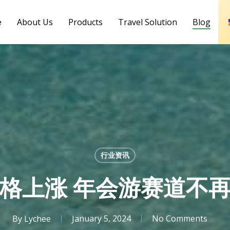
e
About Us
Products
Travel Solution
Blog
行业资讯
格上涨 年会游赛道不
By
Lychee
January 5, 2024
No Comments