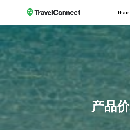
Skip
to
Hom
main
content
产品价