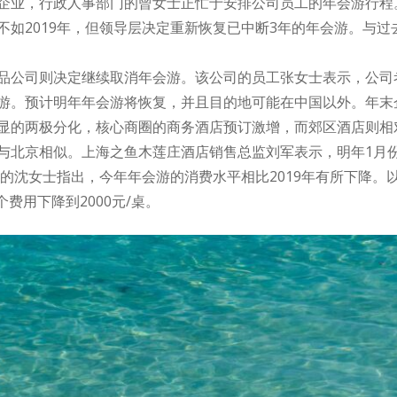
企业，行政人事部门的曾女士正忙于安排公司员工的年会游行程。
不如2019年，但领导层决定重新恢复已中断3年的年会游。与
品公司则决定继续取消年会游。该公司的员工张女士表示，公司
游。预计明年年会游将恢复，并且目的地可能在中国以外。年末
显的两极分化，核心商圈的商务酒店预订激增，而郊区酒店则相
与北京相似。上海之鱼木莲庄酒店销售总监刘军表示，明年1月
游的沈女士指出，今年年会游的消费水平相比2019年有所下降。以
个费用下降到2000元/桌。