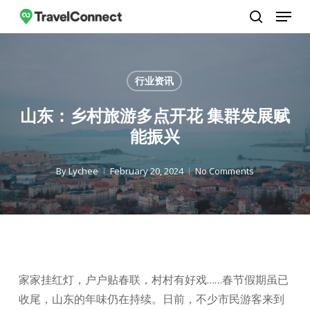
Menu
Skip
to
search
Close
main
Menu
content
行业资讯
山东：乡村旅游多点开花 集群发展赋
能振兴
By
Lychee
February 20, 2024
No Comments
​家家挂红灯，户户贴春联，村村有好戏……春节假期虽已
收尾，山东的年味仍在持续。日前，不少市民游客来到