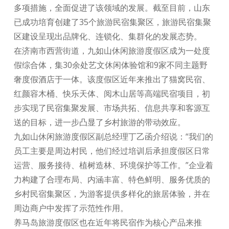
多项措施，全面促进了该领域的发展。截至目前，山东
已成功培育创建了35个旅游民宿集聚区，旅游民宿集聚
区建设呈现出品牌化、连锁化、集群化的发展态势。
在济南市西营街道，九如山休闲旅游度假区成为一处度
假综合体，集30余处艺文休闲体验馆和9家不同主题野
奢度假酒店于一体。该度假区近年来推出了猫窝民宿、
红颜容木桶、快乐天体、阅木山居等高端民宿项目，初
步实现了民宿集聚发展、市场共拓、信息共享和客源互
送的目标，进一步凸显了乡村旅游的带动效应。
九如山休闲旅游度假区副总经理丁乙函介绍说：“我们的
员工主要是周边村民，他们经过培训后承担度假区日常
运营、服务接待、植树造林、环境保护等工作。”企业着
力构建了合理布局、内涵丰富、特色鲜明、服务优质的
乡村民宿集聚区，为游客提供多样化的旅居体验，并在
周边商户中发挥了示范性作用。
养马岛旅游度假区也在近年将民宿作为核心产品来推