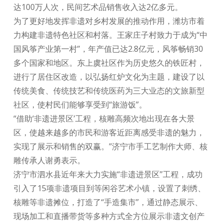
达100万人次，民间艺术品销售收入达2亿多元。
为了更好地发挥非遗对乡村发展的推动作用，潍坊市着
力构建非遗特色社区和村落。王家庄子村致力于成为“中
国风筝产业第一村”，年产值已达2.8亿元，风筝畅销30
多个国家和地区。东上虞社区作为历史悠久的铁匠村，
进行了居住区改造，以弘扬红炉文化为主题，建设了以
传统美食、传统技艺和传统医药为三大业态的文旅新型
社区，使村民们能够享受到“旅游饭”。
“借助‘非遗进景区’工程，核雕高频次地出现在各大景
区，使越来越多的市民和游客近距离感受非遗的魅力，
实现了展示和销售的双赢。”济宁市手工艺制作大师、核
雕传承人谢勇表示。
济宁市泗水县近年来大力实施“非遗进景区”工程，成功
引入了15项非遗项目到等闲谷艺术小镇，设置了刺绣、
核雕等非遗摊位，打造了“手造集市”，通过静态展示、
现场加工和直播带货等多种方式全方位展示非遗文创产