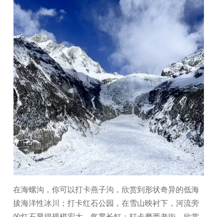
在海螺沟，你可以打卡燕子沟，欣赏到形状奇异的低海
拔海洋性冰川；打卡红石公园，在雪山映衬下，河流旁
的红石显得规模宏大、气贯长虹；打卡磨西老街，欣赏