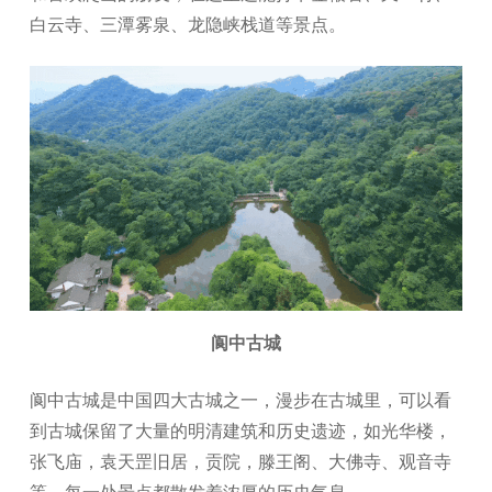
白云寺、三潭雾泉、龙隐峡栈道等景点。
阆中古城
阆中古城是中国四大古城之一，漫步在古城里，可以看
到古城保留了大量的明清建筑和历史遗迹，如光华楼，
张飞庙，袁天罡旧居，贡院，滕王阁、大佛寺、观音寺