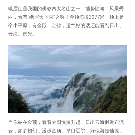
峨眉山是我国的佛教四大名山之一，地势陡峭，风景秀
丽，素有“峨眉天下秀”之称！金顶海拔3077米，顶上是
个小平原，有金殿、金佛，运气好的话还能看到日出、
云海、佛光。
当你站在金顶，看着太阳慢慢升起，日出云海似瀑布流
云，如梦如幻，漫步金顶，举目远眺，好似游走仙境，