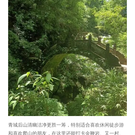
青城后山清幽洁净更胜一筹，特别适合喜欢休闲徒步游
和喜欢爬山的朋友，在这里还能打卡金鞭岩、又一村、