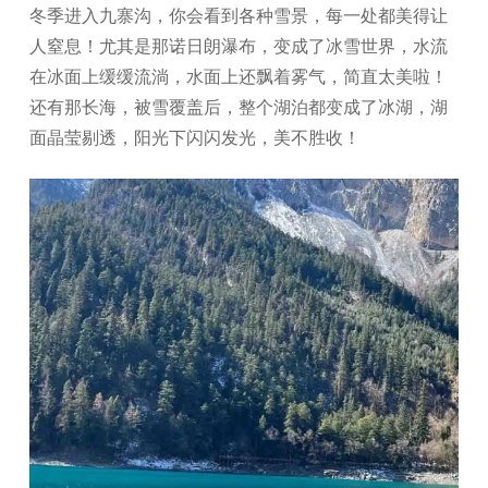
冬季进入九寨沟，你会看到各种雪景，每一处都美得让
人窒息！尤其是那诺日朗瀑布，变成了冰雪世界，水流
在冰面上缓缓流淌，水面上还飘着雾气，简直太美啦！
还有那长海，被雪覆盖后，整个湖泊都变成了冰湖，湖
面晶莹剔透，阳光下闪闪发光，美不胜收！