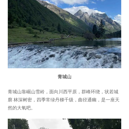
青城山
青城山靠崛山雪岭，面向川西平原，群峰环绕，状若城
廓 林深树密，四季常绿丹梯千级，曲径通幽，是一座天
然的大氧吧。