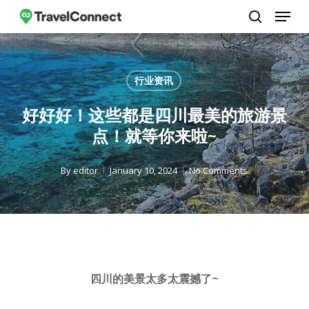
Menu
Skip
to
search
Close
main
Menu
content
行业资讯
好好好！这些都是四川最美的旅游景
点！就等你来啦~
By
editor
January 10, 2024
No Comments
四川的美景太多太震撼了~