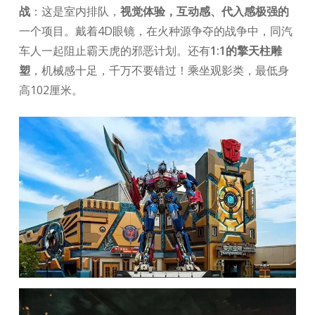
战
：这是室内排队，
视觉体验，互动感、代入感极强的
一个项目。戴着4D眼镜，在火种源争夺的战争中，同汽
车人一起阻止霸天虎的邪恶计划。还有
1:1的擎天柱雕
塑
，机械感十足，千万不要错过！乘坐观影类，最低身
高102厘米。