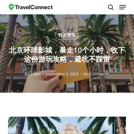
Menu
Skip
to
search
Close
main
Menu
content
行业资讯
北京环球影城，暴走10个小时，收下
这份游玩攻略，避坑不踩雷
By
editor
November 5, 2023
No Comments