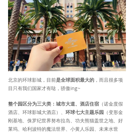
北京的环球影城，目前
是全球面积最大
的
，而且很多项
目只有我们国家才有哒，骄傲ing~
整个园区分为三大类：城市大道、酒店住宿
（诺金度假
酒店、环球影城大酒店）、
环球七大主题乐园
（变形金
刚基地、侏罗纪世界努布拉岛、功夫熊猫盖世之地、好
莱坞、哈利波特的魔法世界、小黄人乐园、未来水世