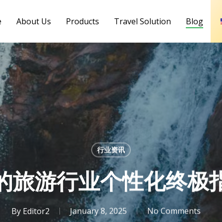
e
About Us
Products
Travel Solution
Blog
行业资讯
的旅游行业个性化终极
By
Editor2
January 8, 2025
No Comments