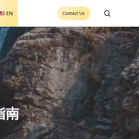
search
EN
Contact Us
指南