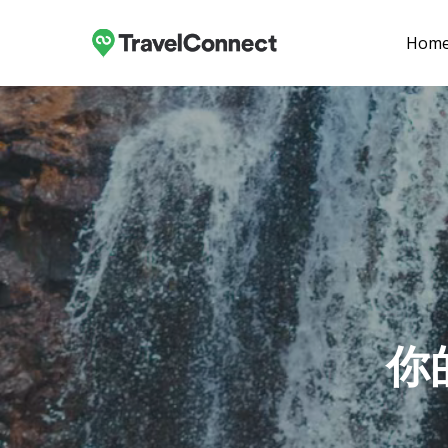
Skip
to
Hom
main
content
你