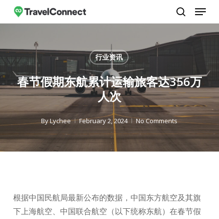
Menu
Skip
to
search
Close
main
Menu
content
行业资讯
春节假期东航累计运输旅客达356万
人次
By
Lychee
February 2, 2024
No Comments
根据中国民航局最新公布的数据，中国东方航空及其旗
下上海航空、中国联合航空（以下统称东航）在春节假