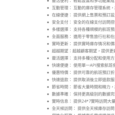
靈活便利： 輕鬆設置和多功能集
互動管理： 互動的庫存管理系統
在線便捷： 提供網上售票和預訂
安全支付： 安全的在線支付訪問
多樣選擇： 支持各種規模的航班
全面服務： 適用于零售旅行社和
實時更新： 提供實時庫存情况和
超越期望：超越顧客期望，提供更
靈活選擇： 支持多種分配和使用
快速便捷： 使用單一API搜索航
優惠特價： 提供可靠的航班預訂
快速退款： 提供取消後立即退款
節省時間： 節省大量時間和精力
數據準確： 保持更高級别的數據
實時信息： 提供24*7實時訪問
全天候訪問： 提供全天候庫存訪