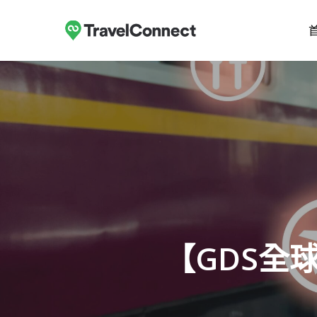
跳
至
主
要
內
容
【GDS全