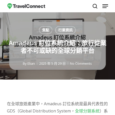
選單
跳
至
搜尋
關
主
閉
要
焦點
行業資訊
選
內
單
容
Amadeus 訂位系統介紹：旅行從業
者不可或缺的全球分銷平台
By
Elian
2025 年 5 月 29 日
No Comments
在全球旅遊產業中，Amadeus 訂位系統是最具代表性的
GDS（Global Distribution System，
全球分銷系統
）系