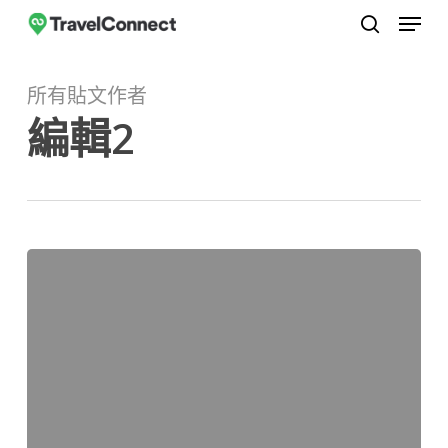
選單
跳
至
搜尋
關
主
閉
所有貼文作者
要
選
編輯2
內
單
容