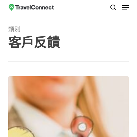
選單
跳
至
搜尋
關
主
閉
類別
要
選
客戶反饋
內
單
容