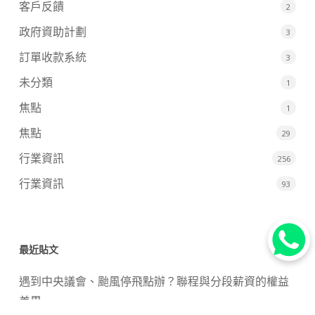
客戶反饋
2
政府資助計劃
3
訂單收款系統
3
未分類
1
焦點
1
焦點
29
行業資訊
256
行業資訊
93
最近貼文
遇到中央議會、颱風停飛點辦？聯程與分段薪資的權益
差異