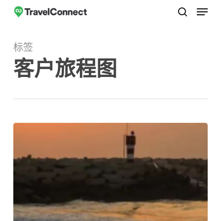
菜单
跳
至
搜索
关
主
闭
标签
要
菜
客户旅程图
内
单
容