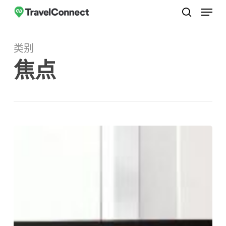
菜单
跳
至
搜索
关
主
闭
类别
要
菜
焦点
内
单
容