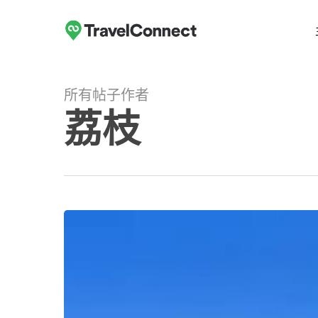
跳
至
主
要
内
所有帖子作者
容
荔枝