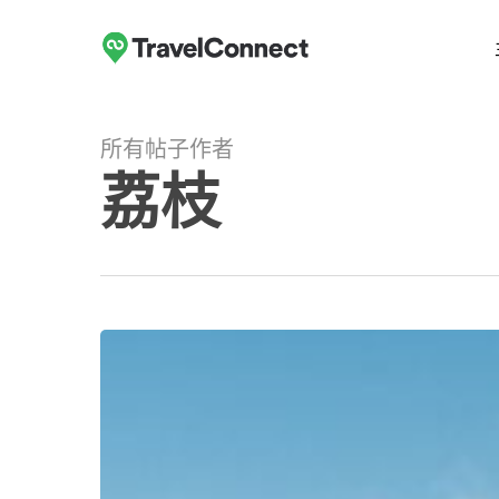
跳
至
主
要
内
所有帖子作者
容
荔枝