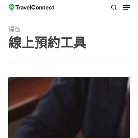
選單
跳
至
搜尋
關
主
閉
標籤
要
選
線上預約工具
內
單
容