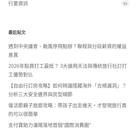
行業資訊
93
最近貼文
遇到中央議會、颱風停飛點辦？聯程與分段薪資的權益
差異
2026年點買打工最抵？ 3大搶飛天法與傳統旅行社訂打
工優勢對比
【自由行訂房攻略】如何辨識隱藏海外「合規漏洞」？
分析三大安全邊界與房型細節
復活節親子旅遊攻略：帶孩子出走幾天，才發現旅行真
的可以很簡單
支付寶助力瀋陽落地首個“國際消費圈”