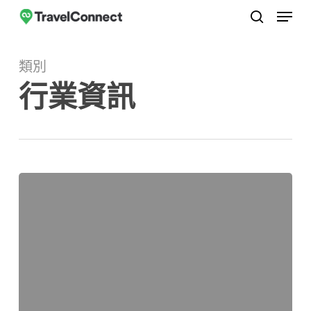
選單
跳
至
搜尋
關
主
閉
類別
要
選
行業資訊
內
單
容