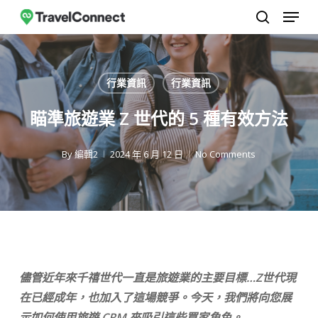
選單
跳
至
搜尋
關
主
閉
要
行業資訊
行業資訊
選
內
單
容
瞄準旅遊業 Z 世代的 5 種有效方法
By
編輯2
2024 年 6 月 12 日
No Comments
儘管近年來千禧世代一直是旅遊業的主要目標…Z世代現
在已經成年，也加入了這場競爭。今天，我們將向您展
示如何使用旅遊 CRM 來吸引這些買家角色。