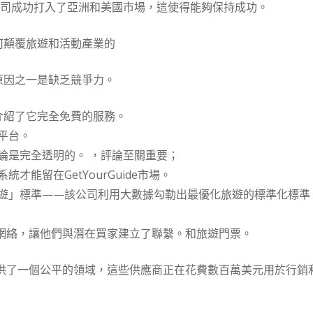
該公司成功打入了亞洲和美國市場，這使得能夠保持成功。
它如何顛覆旅遊和活動產業的
注的原因之一是缺乏競爭力。
費者介紹了它完全免費的服務。
平台。
論是完全透明的。 ，評論至關重要；
能留在GetYourGuide市場。
遊」標準——該公司利用大數據勾勒出最優化旅遊的標準化標準
一個社交網絡，讓他們與潛在買家建立了聯繫。和旅遊門票。
供應商提供了一個公平的領域，這些供應商正在花費數百萬美元用於