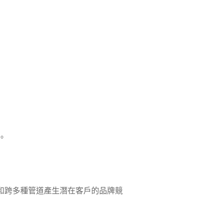
。
行銷和跨多種管道產生潛在客戶的品牌競