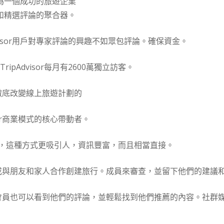
何成為一個成功的旅遊企業
關產品和精選評論的聚合器。
dvisor用戶對專家評論的興趣不如眾包評論。確保資金。
pAdvisor每月有2600萬獨立訪客。
如何徹底改變線上旅遊計劃的
sor商業模式的核心帶動者。
，這種方式更吸引人，資訊豐富，而且相當直接。
旅行，或與朋友和家人合作創建旅行。成員來審查，並留下他們的建議
聯繫的會員也可以看到他們的評論，並輕鬆找到他們推薦的內容。社群媒