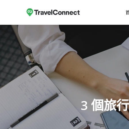
跳
至
主
要
內
容
3 個旅