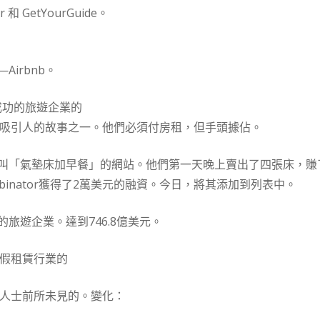
和 GetYourGuide。
irbnb。
家成功的旅遊企業的
場最吸引人的故事之一。他們必須付房租，但手頭據佔。
叫「氣墊床加早餐」的網站。他們第一天晚上賣出了四張床，賺了
ombinator獲得了2萬美元的融資。今日，將其添加到列表中。
旅遊企業。達到746.8億美元。
度假租賃行業的
業內人士前所未見的。變化：