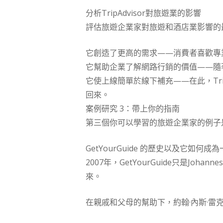
分析TripAdvisor對旅遊業的影響
評估旅遊企業家對旅遊和酒店業影響的
它創造了更高的需求——消費者喜歡專
它幫助企業了解網路行銷的價值——隨
它使上線簡單於線下補充——在此，Tr
回來。
案例研究 3：帶上你的指南
第三個你可以學習的旅遊企業家的例子是
GetYourGuide 的歷史以及它如何
2007年，GetYourGuide只是J
來。
在親戚和父母的幫助下，約翰·內斯·雷克和