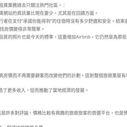
賃業務過去只關注熱門社區。 ;
賃網站的資訊量比現在要少，尤其是在回饋方面。
行者在支付“承諾你能得到”的住宿時沒有多少舒適和安全。結束
尋找房價變得非常簡單。
質的照片也是今天的標準，這要增加Airbnb，它仍然是為那
高房價而不再需要顧客而改變他們的計劃，這對整個旅遊業是有
東創造了更多收入，從而推動了當地經濟的發展。
sor，這是許多對評論、價格比較有興趣的旅遊旅客的首選平台，也