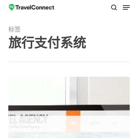
菜单
跳
至
搜索
关
主
闭
标签
要
菜
旅行支付系统
内
单
容